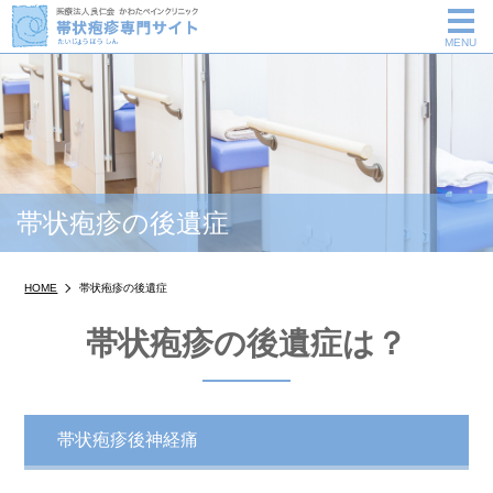
me
MENU
帯状疱疹の後遺症
HOME
帯状疱疹の後遺症
帯状疱疹の後遺症は？
帯状疱疹後神経痛